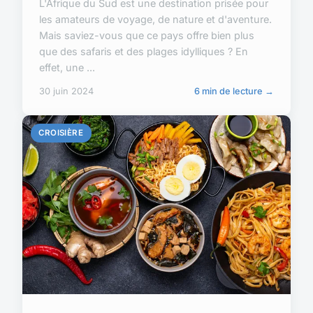
L'Afrique du Sud est une destination prisée pour
les amateurs de voyage, de nature et d'aventure.
Mais saviez-vous que ce pays offre bien plus
que des safaris et des plages idylliques ? En
effet, une ...
30 juin 2024
6 min de lecture →
CROISIÈRE