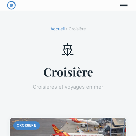
Accueil
› Croisière
🚢
Croisière
Croisières et voyages en mer
CROISIÈRE