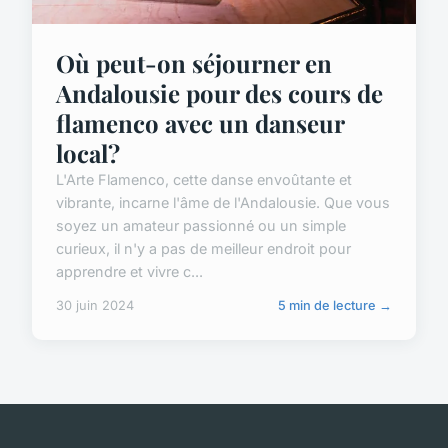
Où peut-on séjourner en
Andalousie pour des cours de
flamenco avec un danseur
local?
L'Arte Flamenco, cette danse envoûtante et
vibrante, incarne l'âme de l'Andalousie. Que vous
soyez un amateur passionné ou un simple
curieux, il n'y a pas de meilleur endroit pour
apprendre et vivre c...
30 juin 2024
5 min de lecture →