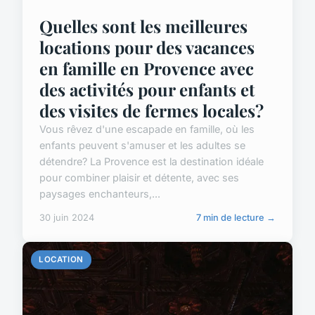
Quelles sont les meilleures
locations pour des vacances
en famille en Provence avec
des activités pour enfants et
des visites de fermes locales?
Vous rêvez d'une escapade en famille, où les
enfants peuvent s'amuser et les adultes se
détendre? La Provence est la destination idéale
pour combiner plaisir et détente, avec ses
paysages enchanteurs,...
30 juin 2024
7 min de lecture →
LOCATION