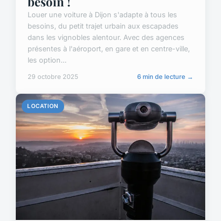
besoin !
Louer une voiture à Dijon s'adapte à tous les
besoins, du petit trajet urbain aux escapades
dans les vignobles alentour. Avec des agences
présentes à l'aéroport, en gare et en centre-ville,
les option...
29 octobre 2025
6 min de lecture →
LOCATION