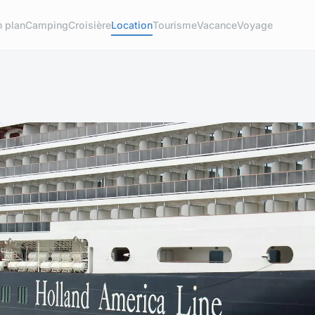
 plan
Camping
Croisière
Location
Tourisme
Vacance
Voyage