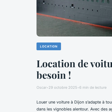
LOCATION
Location de voitu
besoin !
Oscar
•
29 octobre 2025
•
6 min de lecture
Louer une voiture à Dijon s’adapte à tou
dans les vignobles alentour. Avec des a