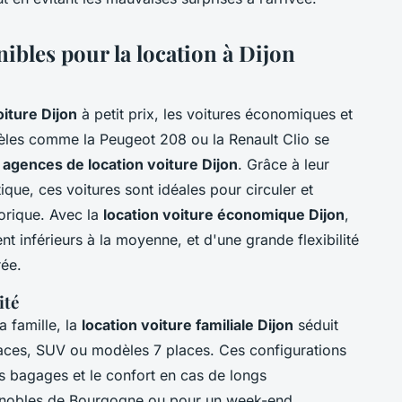
ibles pour la location à Dijon
oiture Dijon
à petit prix, les voitures économiques et
èles comme la Peugeot 208 ou la Renault Clio se
s
agences de location voiture Dijon
. Grâce à leur
tique, ces voitures sont idéales pour circuler et
torique. Avec la
location voiture économique Dijon
,
nt inférieurs à la moyenne, et d'une grande flexibilité
rée.
ité
 famille, la
location voiture familiale Dijon
séduit
paces, SUV ou modèles 7 places. Ces configurations
s bagages et le confort en cas de longs
gnobles de Bourgogne ou pour un week-end