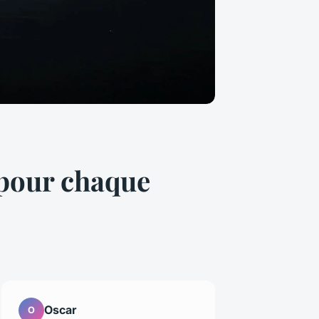
s pour chaque
Oscar
O