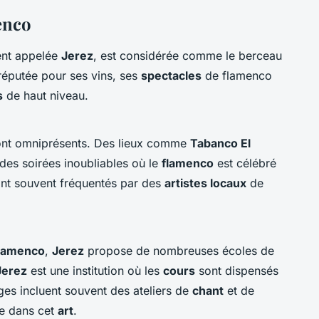
enco
ent appelée
Jerez
, est considérée comme le berceau
réputée pour ses vins, ses
spectacles
de flamenco
s
de haut niveau.
nt omniprésents. Des lieux comme
Tabanco El
des soirées inoubliables où le
flamenco
est célébré
nt souvent fréquentés par des
artistes locaux
de
lamenco
,
Jerez
propose de nombreuses écoles de
Jerez
est une institution où les
cours
sont dispensés
ages incluent souvent des ateliers de
chant
et de
le dans cet
art
.