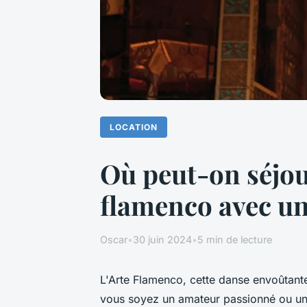
LOCATION
Où peut-on séjou
flamenco avec un
Oscar
•
30 juin 2024
•
5 min de lecture
L'Arte Flamenco, cette danse envoûtante
vous soyez un amateur passionné ou un s