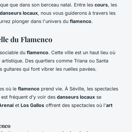
que que dans son berceau natal. Entre les
cours
, les
danseurs locaux
, nous vous guiderons à travers les
urrez plonger dans l'univers du
flamenco
.
relle du Flamenco
issociable du
flamenco
. Cette ville est un haut lieu où
r artistique. Des quartiers comme Triana ou Santa
guitares qui font vibrer les ruelles pavées.
es où le
flamenco
prend vie. À Séville, les spectacles
 est fréquent d’y voir des
danseurs locaux
se
Arenal
et
Los Gallos
offrent des spectacles où l'
art
enco