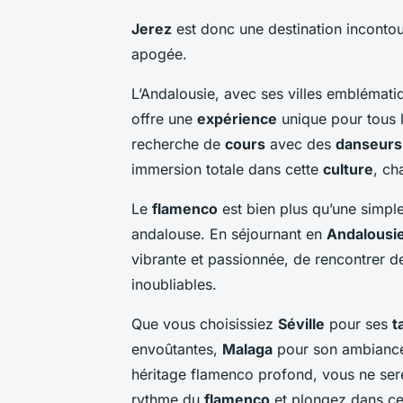
Jerez
est donc une destination incontou
apogée.
L’Andalousie, avec ses villes embléma
offre une
expérience
unique pour tous 
recherche de
cours
avec des
danseurs
immersion totale dans cette
culture
, c
Le
flamenco
est bien plus qu’une simple
andalouse. En séjournant en
Andalousi
vibrante et passionnée, de rencontrer 
inoubliables.
Que vous choisissiez
Séville
pour ses
t
envoûtantes,
Malaga
pour son ambiance
héritage flamenco profond, vous ne sere
rythme du
flamenco
et plongez dans c