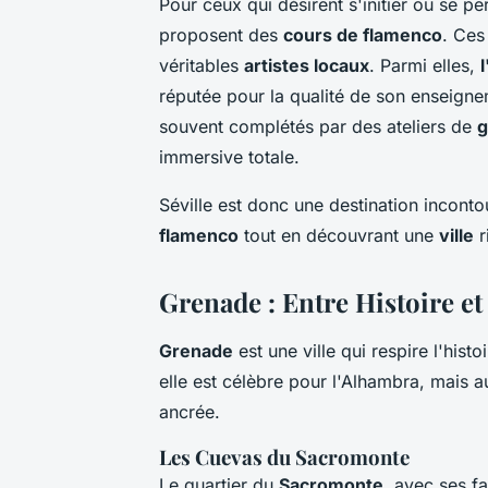
Pour ceux qui désirent s'initier ou se 
proposent des
cours de flamenco
. Ces
véritables
artistes locaux
. Parmi elles,
réputée pour la qualité de son enseigne
souvent complétés par des ateliers de
g
immersive totale.
Séville est donc une destination incont
flamenco
tout en découvrant une
ville
r
Grenade : Entre Histoire e
Grenade
est une ville qui respire l'hist
elle est célèbre pour l'Alhambra, mais 
ancrée.
Les Cuevas du Sacromonte
Le quartier du
Sacromonte
, avec ses 