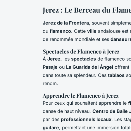
Jerez : Le Berceau du Flam
Jerez de la Frontera
, souvent simplem
du
flamenco
. Cette
ville
andalouse est 
de renommée mondiale et ses
danseur
Spectacles de Flamenco à Jerez
À
Jerez
, les
spectacles
de flamenco so
Pasaje
ou
La Guarida del Ángel
offrent 
dans toute sa splendeur. Ces
tablaos
so
renom.
Apprendre le Flamenco à Jerez
Pour ceux qui souhaitent apprendre le
f
danse de haut niveau.
Centro de Baile 
par des
professionnels locaux
. Les st
guitare
, permettant une immersion tota