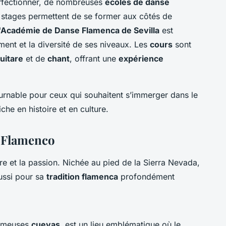
perfectionner, de nombreuses
écoles de danse
 stages permettent de se former aux côtés de
l'Académie de Danse Flamenca de Sevilla
est
ment et la diversité de ses niveaux. Les
cours
sont
uitare
et de
chant
, offrant une
expérience
ournable pour ceux qui souhaitent s’immerger dans le
iche en histoire et en culture.
t Flamenco
oire et la passion. Nichée au pied de la Sierra Nevada,
aussi pour sa
tradition flamenca
profondément
fameuses
cuevas
, est un lieu emblématique où le