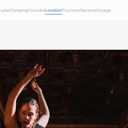
 plan
Camping
Croisière
Location
Tourisme
Vacance
Voyage