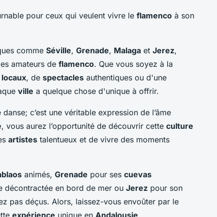
rnable pour ceux qui veulent vivre le
flamenco
à son
tiques comme
Séville
,
Grenade
,
Malaga
et
Jerez
,
les amateurs de
flamenco
. Que vous soyez à la
 locaux
, de
spectacles
authentiques ou d'une
haque
ville
a quelque chose d'unique à offrir.
 danse; c’est une véritable expression de l’âme
e
, vous aurez l’opportunité de découvrir cette
culture
des
artistes
talentueux et de vivre des moments
ablaos
animés,
Grenade
pour ses
cuevas
 décontractée en bord de mer ou
Jerez
pour son
z pas déçus. Alors, laissez-vous envoûter par le
ette
expérience
unique en
Andalousie
.